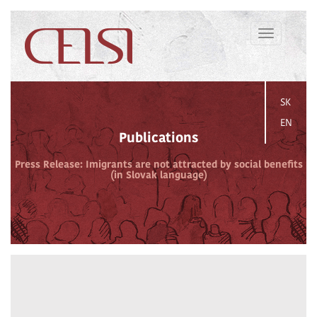
Toggle
navigation
SK
EN
Publications
Press Release: Imigrants are not attracted by social benefits
(in Slovak language)