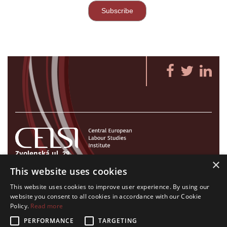
Zvolenská ul. 29
×
821 09 Bratislava, Slovenská republika
This website uses cookies
Tel./Fax:
+421 2 207 35 767
This website uses cookies to improve user experience. By using our
E-mail:
info@celsi.sk
website you consent to all cookies in accordance with our Cookie
Policy.
Read more
PERFORMANCE
TARGETING