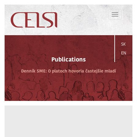
Toggle
navigation
SK
EN
Publications
Denník SME: O platoch hovoria častejšie mladí