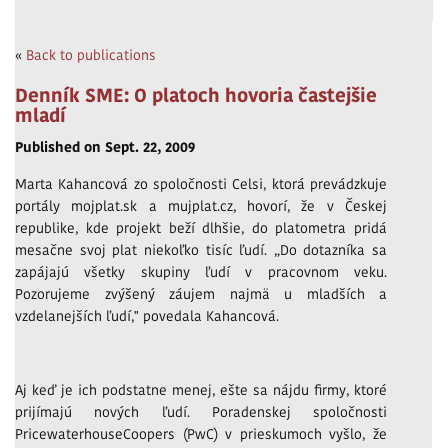
«
Back to publications
Denník SME: O platoch hovoria častejšie
mladí
Published on Sept. 22, 2009
Marta Kahancová zo spoločnosti Celsi, ktorá prevádzkuje
portály mojplat.sk a mujplat.cz, hovorí, že v Českej
republike, kde projekt beží dlhšie, do platometra pridá
mesačne svoj plat niekoľko tisíc ľudí. „Do dotazníka sa
zapájajú všetky skupiny ľudí v pracovnom veku.
Pozorujeme zvýšený záujem najmä u mladších a
vzdelanejších ľudí," povedala Kahancová.
Aj keď je ich podstatne menej, ešte sa nájdu firmy, ktoré
prijímajú nových ľudí. Poradenskej spoločnosti
Pricewaterhou­seCoopers (PwC) v prieskumoch vyšlo, že