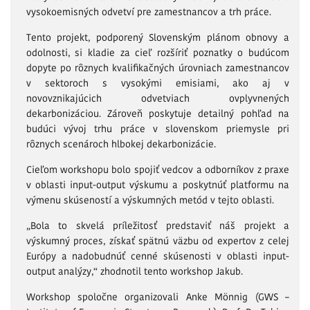
vysokoemisných odvetví pre zamestnancov a trh práce.
Tento projekt, podporený Slovenským plánom obnovy a
odolnosti, si kladie za cieľ rozšíriť poznatky o budúcom
dopyte po rôznych kvalifikačných úrovniach zamestnancov
v sektoroch s vysokými emisiami, ako aj v
novovznikajúcich odvetviach ovplyvnených
dekarbonizáciou. Zároveň poskytuje detailný pohľad na
budúci vývoj trhu práce v slovenskom priemysle pri
rôznych scenároch hlbokej dekarbonizácie.
Cieľom workshopu bolo spojiť vedcov a odborníkov z praxe
v oblasti input-output výskumu a poskytnúť platformu na
výmenu skúseností a výskumných metód v tejto oblasti.
„Bola to skvelá príležitosť predstaviť náš projekt a
výskumný proces, získať spätnú väzbu od expertov z celej
Európy a nadobudnúť cenné skúsenosti v oblasti input-
output analýzy,“ zhodnotil tento workshop Jakub.
Workshop spoločne organizovali Anke Mönnig (GWS –