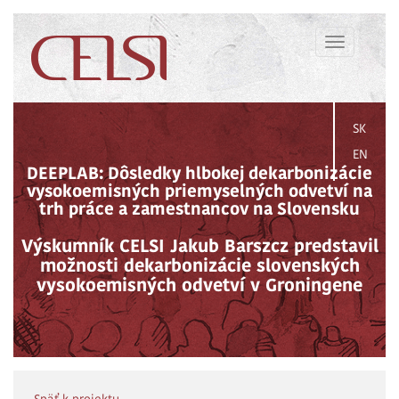
Toggle
navigation
SK
EN
DEEPLAB: Dôsledky hlbokej dekarbonizácie
vysokoemisných priemyselných odvetví na
trh práce a zamestnancov na Slovensku
Výskumník CELSI Jakub Barszcz predstavil
možnosti dekarbonizácie slovenských
vysokoemisných odvetví v Groningene