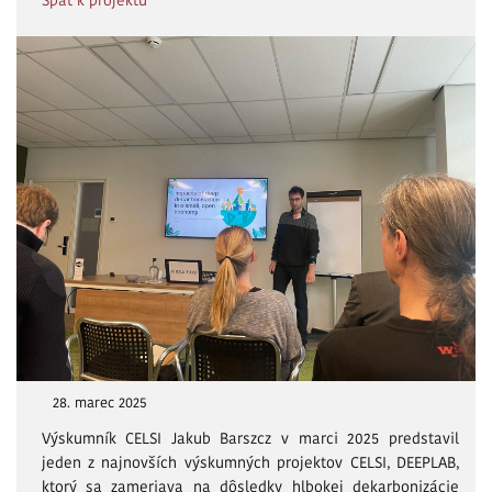
Späť k projektu
28. marec 2025
Výskumník CELSI Jakub Barszcz v marci 2025 predstavil
jeden z najnovších výskumných projektov CELSI, DEEPLAB,
ktorý sa zameriava na dôsledky hlbokej dekarbonizácie