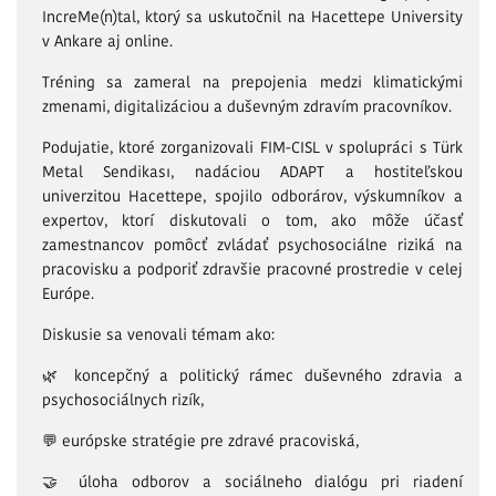
IncreMe(n)tal, ktorý sa uskutočnil na Hacettepe University
v Ankare aj online.
Tréning sa zameral na prepojenia medzi klimatickými
zmenami, digitalizáciou a duševným zdravím pracovníkov.
Podujatie, ktoré zorganizovali FIM-CISL v spolupráci s Türk
Metal Sendikası, nadáciou ADAPT a hostiteľskou
univerzitou Hacettepe, spojilo odborárov, výskumníkov a
expertov, ktorí diskutovali o tom, ako môže účasť
zamestnancov pomôcť zvládať psychosociálne riziká na
pracovisku a podporiť zdravšie pracovné prostredie v celej
Európe.
Diskusie sa venovali témam ako:
🌿 koncepčný a politický rámec duševného zdravia a
psychosociálnych rizík,
💬 európske stratégie pre zdravé pracoviská,
🤝 úloha odborov a sociálneho dialógu pri riadení