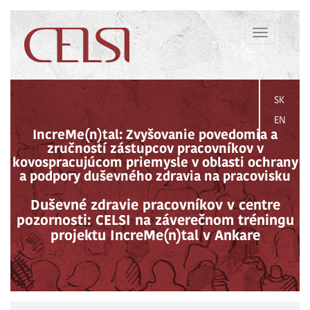
Toggle
navigation
SK
EN
IncreMe(n)tal: Zvyšovanie povedomia a
zručností zástupcov pracovníkov v
kovospracujúcom priemysle v oblasti ochrany
a podpory duševného zdravia na pracovisku
Duševné zdravie pracovníkov v centre
pozornosti: CELSI na záverečnom tréningu
projektu IncreMe(n)tal v Ankare