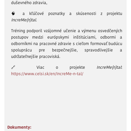
duševného zdravia,
🧠 a kľúčové poznatky a skúsenosti z projektu
IncreMe(n)tal
.
Tréning podporil vzájomné učenie a výmenu osvedčených
postupov medzi európskymi inštitúciami, odbormi a
odborníkmi na pracovné zdravie s cieľom formovať budúcu
spoluprácu pre bezpečnejšie, spravodlivejšie a
udržateľnejšie pracoviská.
🔗 Viac o projekte
IncreMe(n)tal
:
https://www.celsi.sk/en/IncreMe-n-tal/
Dokumenty: