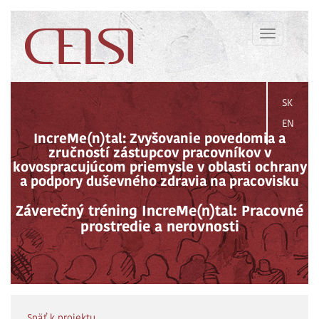
Toggle
navigation
SK
EN
IncreMe(n)tal: Zvyšovanie povedomia a
zručností zástupcov pracovníkov v
kovospracujúcom priemysle v oblasti ochrany
a podpory duševného zdravia na pracovisku
Záverečný tréning IncreMe(n)tal: Pracovné
prostredie a nerovnosti
Späť k projektu