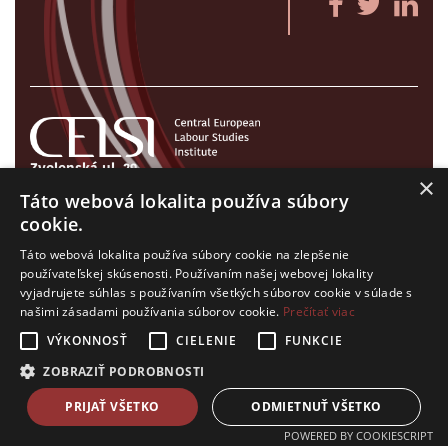
Zvolenská ul. 29
×
821 09 Bratislava, Slovenská republika
Táto webová lokalita používa súbory
Tel./Fax:
+421 2 207 35 767
cookie.
E-mail:
info@celsi.sk
Táto webová lokalita používa súbory cookie na zlepšenie
používateľskej skúsenosti. Používaním našej webovej lokality
vyjadrujete súhlas s používaním všetkých súborov cookie v súlade s
našimi zásadami používania súborov cookie.
Prečítať viac
VÝKONNOSŤ
CIELENIE
FUNKCIE
Všetky práva na CELSI logo a ostatný obsah na tejto stránke je
ZOBRAZIŤ PODROBNOSTI
vyhradený. © CELSI 2008- 2026
design by
h24
crafted by
Adaptiware.company
PRIJAŤ VŠETKO
ODMIETNUŤ VŠETKO
POWERED BY COOKIESCRIPT