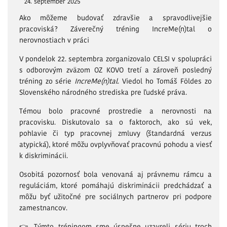
24. september 2025
Ako môžeme budovať zdravšie a spravodlivejšie
pracoviská? Záverečný tréning IncreMe(n)tal o
nerovnostiach v práci
V pondelok 22. septembra zorganizovalo CELSI v spolupráci
s odborovým zväzom OZ KOVO tretí a zároveň posledný
tréning zo série
IncreMe(n)tal
. Viedol ho Tomáš Földes zo
Slovenského národného strediska pre ľudské práva.
Témou bolo pracovné prostredie a nerovnosti na
pracovisku. Diskutovalo sa o faktoroch, ako sú vek,
pohlavie či typ pracovnej zmluvy (štandardná verzus
atypická), ktoré môžu ovplyvňovať pracovnú pohodu a viesť
k diskriminácii.
Osobitá pozornosť bola venovaná aj právnemu rámcu a
reguláciám, ktoré pomáhajú diskriminácii predchádzať a
môžu byť užitočné pre sociálnych partnerov pri podpore
zamestnancov.
👉 Týmto tréningom sme úspešne uzavreli sériu troch