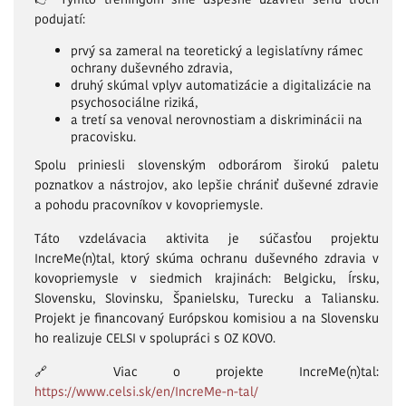
podujatí:
prvý sa zameral na teoretický a legislatívny rámec
ochrany duševného zdravia,
druhý skúmal vplyv automatizácie a digitalizácie na
psychosociálne riziká,
a tretí sa venoval nerovnostiam a diskriminácii na
pracovisku.
Spolu priniesli slovenským odborárom širokú paletu
poznatkov a nástrojov, ako lepšie chrániť duševné zdravie
a pohodu pracovníkov v kovopriemysle.
Táto vzdelávacia aktivita je súčasťou projektu
IncreMe(n)tal, ktorý skúma ochranu duševného zdravia v
kovopriemysle v siedmich krajinách: Belgicku, Írsku,
Slovensku, Slovinsku, Španielsku, Turecku a Taliansku.
Projekt je financovaný Európskou komisiou a na Slovensku
ho realizuje CELSI v spolupráci s OZ KOVO.
🔗 Viac o projekte IncreMe(n)tal:
https://www.celsi.sk/en/IncreMe-n-tal/