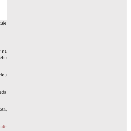
zuje
v na
ného
ciou
teda
ota,
adi-