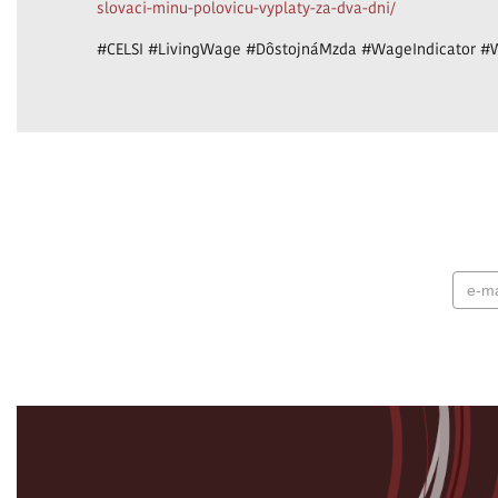
slovaci-minu-polovicu-vyplaty-za-dva-dni/
#CELSI #LivingWage #DôstojnáMzda #WageIndicator #W