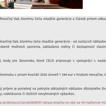
finančný tlak, ktorému čelia mladšie generácie a článok pritom odka
inančný tlak, ktorému čelia mladšie generácie - od rastúcich náklado
zené možnosti sporenia, zakladania rodiny či dostupnosti vlast
 mzdy pre Slovensko, ktoré CELSI pripravuje v spolupráci s nadá
lovensku v prvom kvartáli 2026 úroveň 1 344 eur v hrubom mesačne, 
 príjem je potrebný na pokrytie základných nákladov dôstojného živ
avy, vzdelávania či ďalších nevyhnutných výdavkov.
da.sk/domace/clanok/808707-tahaju-krajinu-no-zije-sa-im-najhorsie-ml