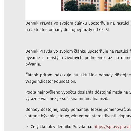
Denník Pravda vo svojom článku upozorňuje na rastúci 
na aktuálne odhady dôstojnej mzdy od CELSI.
Denník Pravda vo svojom článku upozorňuje na rastúci f
bývanie a neistých životných podmienok až po obmed
bývania.
Článok pritom odkazuje na aktuálne odhady dôstojnej
WageIndicator Foundation.
Podľa najnovšieho výpočtu dosiahla dôstojná mzda na S
výrazne viac než je súčasná minimálna mzda.
Odhady dôstojnej mzdy pomáhajú lepšie pomenovať, aký
vrátane bývania, stravy, zdravotnej starostlivosti, dopr
🔗 Celý článok v denníku Pravda na:
https://spravy.prav