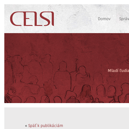
Domov
Sprá
Mladí ľudi
«
Späť k publikáciám