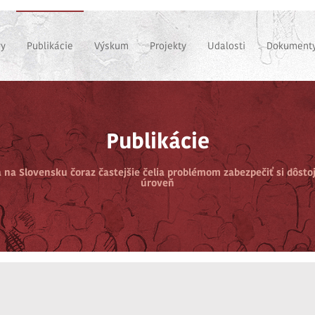
vy
Publikácie
Výskum
Projekty
Udalosti
Dokumenty
Publikácie
a na Slovensku čoraz častejšie čelia problémom zabezpečiť si dôsto
úroveň