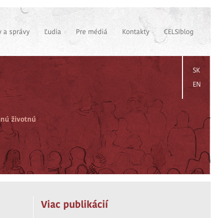
 a správy
Ľudia
Pre médiá
Kontakty
CELSIblog
SK
EN
jnú životnú
Viac publikácií