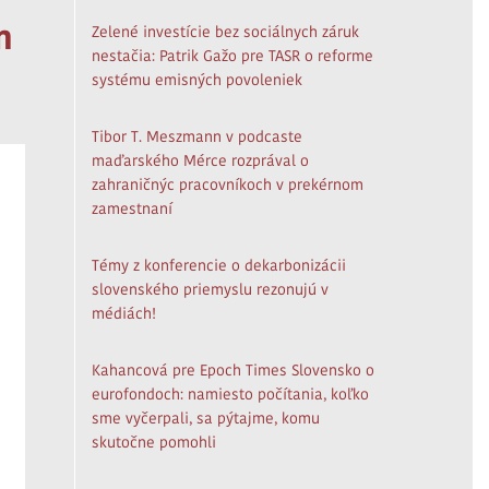
m
Zelené investície bez sociálnych záruk
nestačia: Patrik Gažo pre TASR o reforme
systému emisných povoleniek
Tibor T. Meszmann v podcaste
maďarského Mérce rozprával o
zahraničnýc pracovníkoch v prekérnom
zamestnaní
Témy z konferencie o dekarbonizácii
slovenského priemyslu rezonujú v
médiách!
Kahancová pre Epoch Times Slovensko o
eurofondoch: namiesto počítania, koľko
sme vyčerpali, sa pýtajme, komu
skutočne pomohli