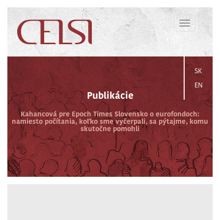
Toggle
navigation
SK
EN
Publikácie
Kahancová pre Epoch Times Slovensko o eurofondoch:
namiesto počítania, koľko sme vyčerpali, sa pýtajme, komu
skutočne pomohli