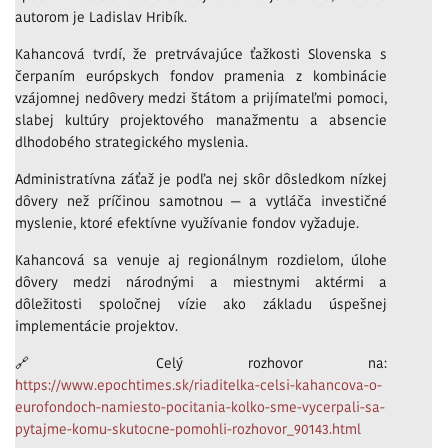
autorom je Ladislav Hribík.
Kahancová tvrdí, že pretrvávajúce ťažkosti Slovenska s
čerpaním európskych fondov pramenia z kombinácie
vzájomnej nedôvery medzi štátom a prijímateľmi pomoci,
slabej kultúry projektového manažmentu a absencie
dlhodobého strategického myslenia.
Administratívna záťaž je podľa nej skôr dôsledkom nízkej
dôvery než príčinou samotnou — a vytláča investičné
myslenie, ktoré efektívne využívanie fondov vyžaduje.
Kahancová sa venuje aj regionálnym rozdielom, úlohe
dôvery medzi národnými a miestnymi aktérmi a
dôležitosti spoločnej vízie ako základu úspešnej
implementácie projektov.
🔗 Celý rozhovor na:
https://www.epochtimes.sk/riaditelka-celsi-kahancova-o-
eurofondoch-namiesto-pocitania-kolko-sme-vycerpali-sa-
pytajme-komu-skutocne-pomohli-rozhovor_90143.html