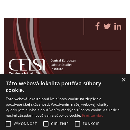
Zvolenská ul. 29
×
821 09 Bratislava, Slovenská republika
Táto webová lokalita používa súbory
Tel./Fax:
+421 2 207 35 767
cookie.
E-mail:
info@celsi.sk
Táto webová lokalita používa súbory cookie na zlepšenie
používateľskej skúsenosti. Používaním našej webovej lokality
vyjadrujete súhlas s používaním všetkých súborov cookie v súlade s
našimi zásadami používania súborov cookie.
Prečítať viac
VÝKONNOSŤ
CIELENIE
FUNKCIE