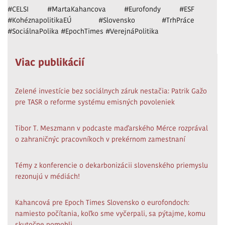
#CELSI #MartaKahancova #Eurofondy #ESF
#KohéznapolitikaEÚ #Slovensko #TrhPráce
#SociálnaPolika #EpochTimes #VerejnáPolitika
Viac publikácií
Zelené investície bez sociálnych záruk nestačia: Patrik Gažo
pre TASR o reforme systému emisných povoleniek
Tibor T. Meszmann v podcaste maďarského Mérce rozprával
o zahraničnýc pracovníkoch v prekérnom zamestnaní
Témy z konferencie o dekarbonizácii slovenského priemyslu
rezonujú v médiách!
Kahancová pre Epoch Times Slovensko o eurofondoch:
namiesto počítania, koľko sme vyčerpali, sa pýtajme, komu
skutočne pomohli