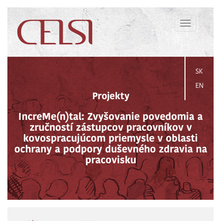
Toggle
navigation
SK
EN
Projekty
IncreMe(n)tal: Zvyšovanie povedomia a
zručností zástupcov pracovníkov v
kovospracujúcom priemysle v oblasti
ochrany a podpory duševného zdravia na
pracovisku