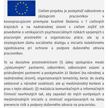
Cieľom projektu je poskytnúť odborárom a
zástupcom pracovníkov v
kovospracujúcom priemysle kvalitné školenia v 7 cieľových
krajinách a na nadnárodnej úrovni s cieľom zvýšiť ich
povedomie o vznikajúcich psychosociálnych rizikách spojených s
pracovným prostredím a organizáciou práce, ale aj o
strategickom úlohu sociálneho dialógu a iniciatív kolektívneho
vyjednávania pri ochrane a podpore duševného zdravia
pracovníkov.
To sa dosiahne prostredníctvom (1) úzkej spolupráce medzi
„výskumnými“ partnermi, odborníkmi, odborovými zväzmi a
pridruženými partnermi a poskytnutím 22 školení (na národnej a
nadnárodnej úrovni), organizovaných tematicky, berúc do úvahy
sektorové a národné osobitosti. ale aj medzinárodný kontext a
prax v tejto oblasti; (2) realizácia komunikačných a informačných
činností navrhnutých tak, aby zapadali do iných európskych a
medzinárodných iniciatív a stretnutí organizovaných na tému
prevencie rizík a podpory duševného zdravia na pracovisku.