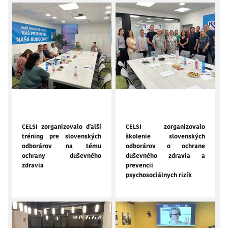
8. júl 2025
27. jún 2025
CELSI zorganizovalo ďalší
CELSI zorganizovalo
tréning pre slovenských
školenie slovenských
odborárov na tému
odborárov o ochrane
ochrany duševného
duševného zdravia a
zdravia
prevencii
psychosociálnych rizík