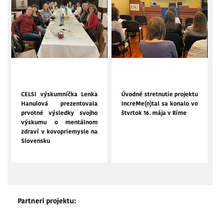
22. február 2025
16. máj 2024
CELSI výskumníčka Lenka
Úvodné stretnutie projektu
Hanulová prezentovala
IncreMe(n)tal sa konalo vo
prvotné výsledky svojho
štvrtok 16. mája v Ríme
výskumu o mentálnom
zdraví v kovopriemysle na
Slovensku
Partneri projektu: