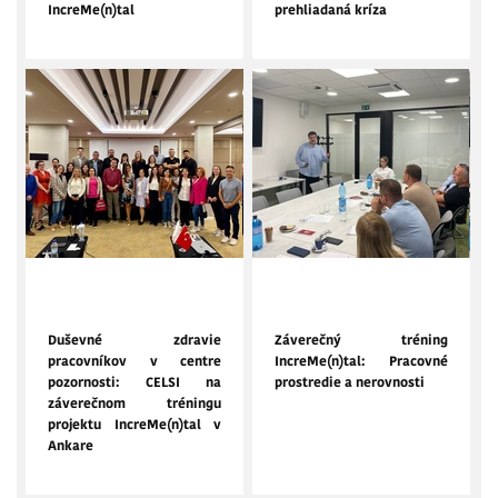
IncreMe(n)tal
prehliadaná kríza
10. október 2025
24. september 2025
Duševné zdravie
Záverečný tréning
pracovníkov v centre
IncreMe(n)tal: Pracovné
pozornosti: CELSI na
prostredie a nerovnosti
záverečnom tréningu
projektu IncreMe(n)tal v
Ankare